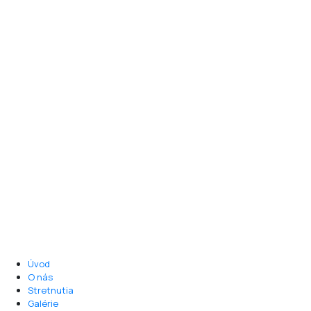
Kontakty
tel. +421 911 170 029
web:
www.alfamania.sk
mail:
alfamania.sk@gmail.com
Menu
Úvod
Klubový merch
O nás
Stretnutia
Galérie
Partneri
Kontakty
Sledujte nás: -
Facebook group
/
Facebook
/
Instagram
/
TikTok
Úvod
O nás
Stretnutia
Galérie