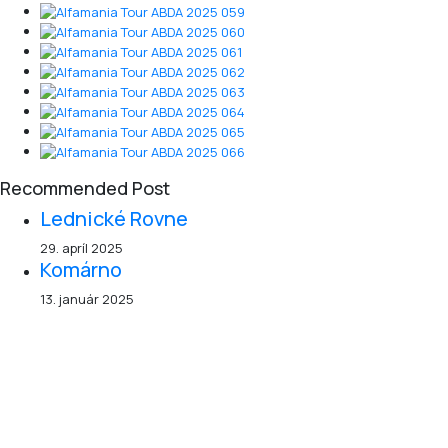
Recommended Post
Lednické Rovne
29. apríl 2025
Komárno
13. január 2025
NAJVÄČŠIA ONLINE KOMUNITA ALFA ROMEO NA
SLOVENSKU