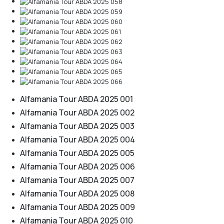
Alfamania Tour ABDA 2025 001
Alfamania Tour ABDA 2025 002
Alfamania Tour ABDA 2025 003
Alfamania Tour ABDA 2025 004
Alfamania Tour ABDA 2025 005
Alfamania Tour ABDA 2025 006
Alfamania Tour ABDA 2025 007
Alfamania Tour ABDA 2025 008
Alfamania Tour ABDA 2025 009
Alfamania Tour ABDA 2025 010