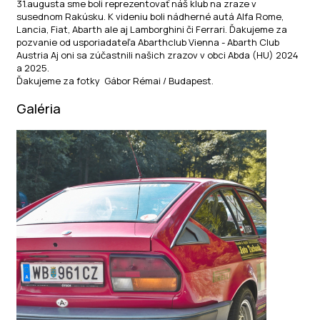
31.augusta sme boli reprezentovať náš klub na zraze v
susednom Rakúsku. K videniu boli nádherné autá Alfa Rome,
Lancia, Fiat, Abarth ale aj Lamborghini či Ferrari. Ďakujeme za
pozvanie od usporiadateľa
Abarthclub Vienn
a
- Abarth Club
Austria Aj oni sa zúčastnili našich zrazov v obci Abda (HU) 2024
a 2025.
Ďakujeme za fotky
Gábor Rémai
/ Budapest.
Galéria